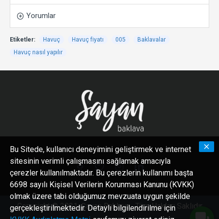
Yorumlar
Etiketler:
Havuç
Havuç fiyatı
005
Baklavalar
Havuç nasıl yapılır
Bu Sitede, kullanıcı deneyimini geliştirmek ve internet
sitesinin verimli çalışmasını sağlamak amacıyla
çerezler kullanılmaktadır. Bu çerezlerin kullanımı başta
6698 sayılı Kişisel Verilerin Korunması Kanunu (KVKK)
olmak üzere tabi olduğumuz mevzuata uygun şekilde
Copyright © 2021, Şayan Baklava , Tüm Hakları Saklıdır
gerçekleştirilmektedir. Detaylı bilgilendirilme için