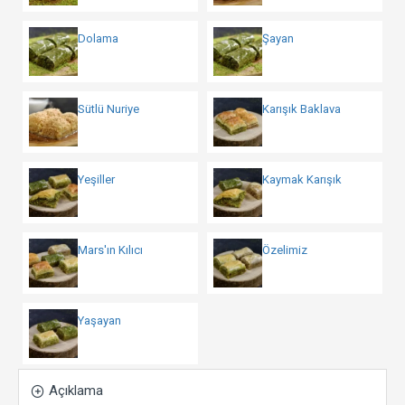
Dolama
Şayan
Sütlü Nuriye
Karışık Baklava
Yeşiller
Kaymak Karışık
Mars'ın Kılıcı
Özelimiz
Yaşayan
Açıklama