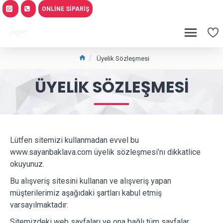
ONLINE SIPARIŞ
Üyelik Sözleşmesi
ÜYELIK SÖZLEŞMESI
Lütfen sitemizi kullanmadan evvel bu
www.sayanbaklava.com üyelik sözleşmesi’nı dikkatlice
okuyunuz.
Bu alışveriş sitesini kullanan ve alışveriş yapan
müşterilerimiz aşağıdaki şartları kabul etmiş
varsayılmaktadır:
Sitemizdeki web sayfaları ve ona bağlı tüm sayfalar