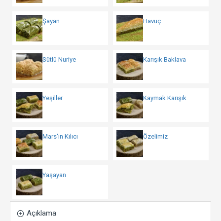
Şayan
Havuç
Sütlü Nuriye
Karışık Baklava
Yeşiller
Kaymak Karışık
Mars'ın Kılıcı
Özelimiz
Yaşayan
Açıklama