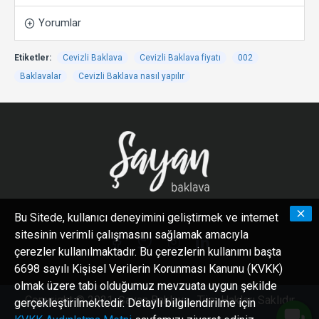
Yorumlar
Etiketler:
Cevizli Baklava
Cevizli Baklava fiyatı
002
Baklavalar
Cevizli Baklava nasıl yapılır
Bu Sitede, kullanıcı deneyimini geliştirmek ve internet
sitesinin verimli çalışmasını sağlamak amacıyla
çerezler kullanılmaktadır. Bu çerezlerin kullanımı başta
6698 sayılı Kişisel Verilerin Korunması Kanunu (KVKK)
olmak üzere tabi olduğumuz mevzuata uygun şekilde
Copyright © 2021, Şayan Baklava , Tüm Hakları Saklıdır
gerçekleştirilmektedir. Detaylı bilgilendirilme için