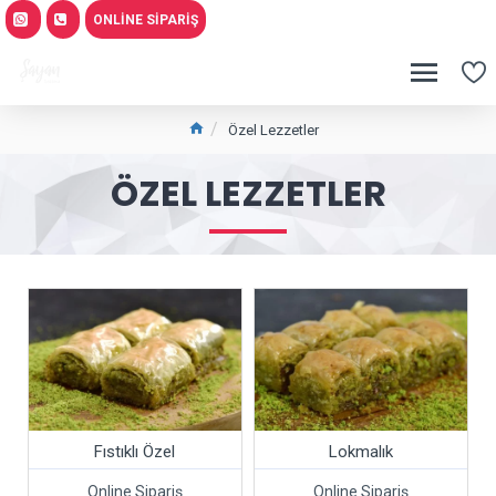
ONLINE SIPARIŞ
Özel Lezzetler
ÖZEL LEZZETLER
Fıstıklı Özel
Lokmalık
Online Sipariş
Online Sipariş