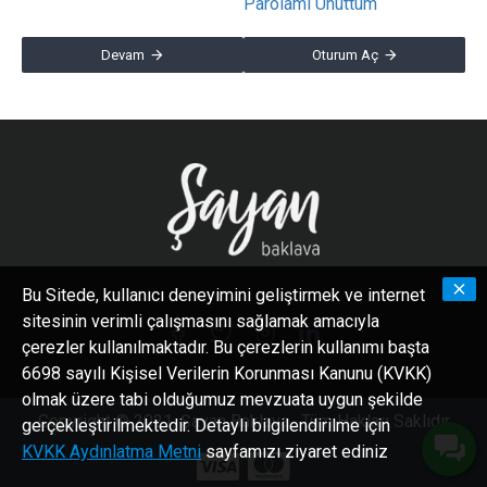
Parolamı Unuttum
Devam
Oturum Aç
Bu Sitede, kullanıcı deneyimini geliştirmek ve internet
sitesinin verimli çalışmasını sağlamak amacıyla
çerezler kullanılmaktadır. Bu çerezlerin kullanımı başta
6698 sayılı Kişisel Verilerin Korunması Kanunu (KVKK)
olmak üzere tabi olduğumuz mevzuata uygun şekilde
Copyright © 2021, Şayan Baklava , Tüm Hakları Saklıdır
gerçekleştirilmektedir. Detaylı bilgilendirilme için
KVKK Aydınlatma Metni
sayfamızı ziyaret ediniz