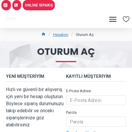
ONLINE SIPARIŞ
Hesabım
Oturum Aç
OTURUM AÇ
YENI MÜŞTERIYIM
KAYITLI MÜŞTERIYIM
Hızlı ve güvenli bir alışveriş
E-Posta Adresi
için yeni bir hesap oluşturun.
Böylece sipariş durumunuzu
takip edebilir ve önceki
Parola
siparişlerinize göz
atabilirsiniz.